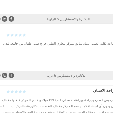
الدكاترة والاستشاريين & الزاوية
د بكلية الطب أستاذ سابق بمركز بنغازي الطبي خريج طب اطفال من جامعة لندن
الدكاترة والاستشاريين & درنة
حة الاسنان
عن الفردوس تـأسس مـركز الفردوس لـطب وجراحة وزراعة الاسنـان عام 1993 ميلادي قـدم الـمركز خـلالها مختلف
ودون أي استثنـاء كمـا يـضم المـركز مختلف التخصصات كالزرعة –التركيبات الثابتة –
ة –حشو الاسنان وعلاج العصب – طب الاطفال – تقويم- جراحة الفم والاسنان – تبييض