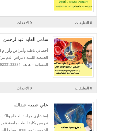
0 التعليقات
0 الأحداث
سامى العابد عبدالرحمن
أخصائي باطنة وأمراض وأورام ال
الجمعية الليبية لامراض الدم مركز
المسائية – هاتف: 0233132384 – 0911956367
0 التعليقات
0 الأحداث
علي عطية عبدالله
إستشاري جراحة العظام والكسور
الخميس : من 10:00 صباحا الى 1:00 ظهراً