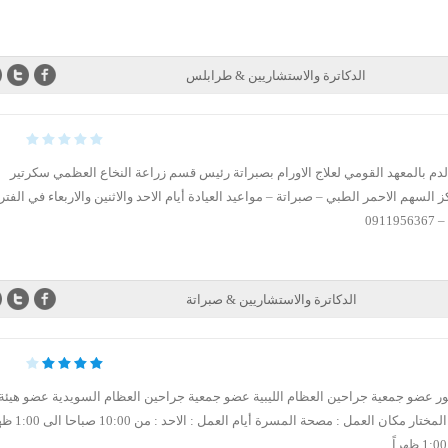
الدكاترة والاستشاريين & طرابلس
دم بالمعهد القومي لعلاج الاورام بصبراتة رئيس قسم زراعة النخاع العظمي سكرتير
 السهم الاحمر الطبي – صبراتة – مواعيد العيادة أيام الاحد والاثنين والاربعاء في الفتر
الدكاترة والاستشاريين & صبراتة
 عضو جمعية جراحين العظام الليبية عضو جمعية جراحين العظام السويدية عضو هيئة
تدريس بكلية الطب جامعة عمر المختار مكان العمل : مصحة ال