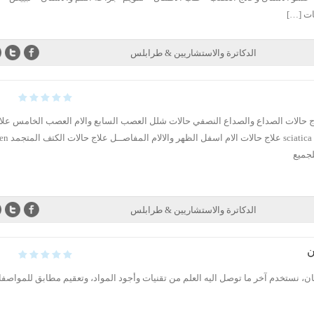
ات […]
الدكاترة والاستشاريين & طرابلس
 علاج حالات الصداع والصداع النصفي حالات شلل العصب السابع والام العصب الخامس علا
حالات عرق النساء ciatica nerve injury
الدكاترة والاستشاريين & طرابلس
ن
ان، نستخدم آخر ما توصل اليه العلم من تقنيات وأجود المواد، وتعقيم مطابق للمواصف