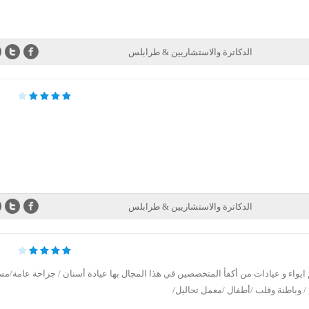
الدكاترة والاستشاريين & طرابلس
الدكاترة والاستشاريين & طرابلس
يواء و عيادات من أكفأ المتخصصين في هذا المجال بها عيادة أسنان / جراحة عامة/م
 وباطنة وقلب /أطفال /معمل تحاليل/