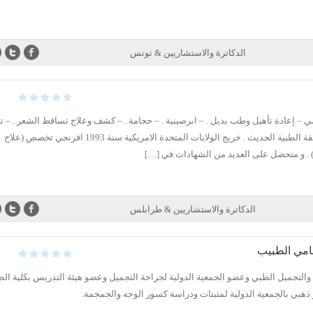
الدكاترة والاستشاريين & تونس
 إعادة تأهيل وطب بديل . – ابرصينية . – حجامة . – كشف وعلاج تساقط الشعر . – ت
تخسيس وزيادة وزن علي الطريقة الطبية الحديث . خريج الولايات المتحدة الامريكية سنة 1993 افرنجي تخصص (علاج
) . و متحصل على العديد من الشهادات في […]
الدكاترة والاستشاريين & طرابلس
هامي الطبيب
التجميل الطبي وعضو الجمعية الدولية لجراحة التجميل وعضو هيئة التدريس بكلية ال
 ذهبي بالجمعية الدولية لمثبتات ودراسة كسور الوجه والجمجمة.