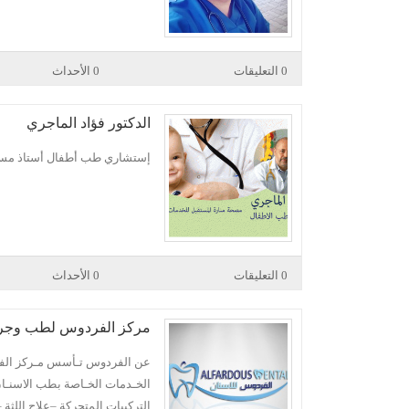
0 التعليقات
0 الأحداث
الدكتور فؤاد الماجري
إستشاري طب أطفال أستاذ مساع
0 التعليقات
0 الأحداث
مركز الفردوس لطب وجرا
الخـدمات الخـاصة بطب الاسنـان 
التركيبات المتحركة –علاج اللث