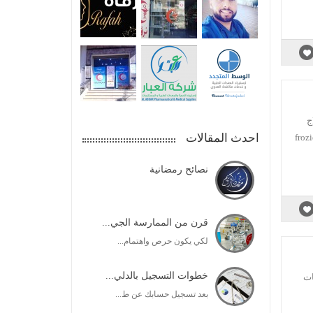
ج
احدث المقالات
s علاج حالات الام اسفل الظهر والالام المفاصــل علاج حالات الكتف المتجمد frozien
نصائح رمضانية
قرن من الممارسة الجي...
لكي يكون حرص واهتمام...
خطوات التسجيل بالدلي...
ات
بعد تسجيل حسابك عن ط...